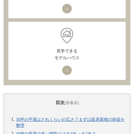
›
見学できる
モデルハウス
›
目次
[非表示]
30坪の平屋はどれくらいの広さ？まずは延床面積の前提を
整理
30坪の平屋で多い間取りは3LDK・4LDK？